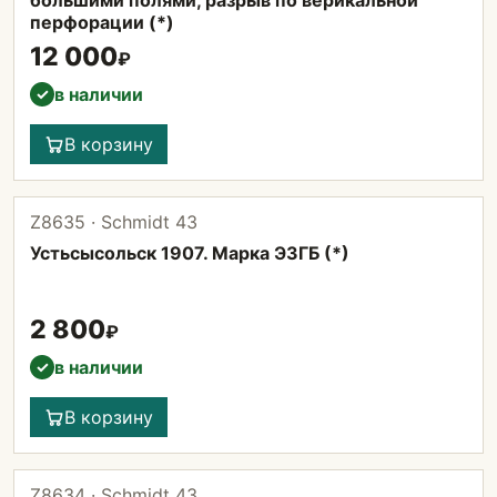
большими полями, разрыв по верикальной
перфорации (*)
12 000
₽
в наличии
✓
В корзину
Z8635 · Schmidt 43
Устьсысольск 1907. Марка ЭЗГБ (*)
2 800
₽
в наличии
✓
В корзину
Z8634 · Schmidt 43