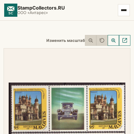
StampCollectors.RU
ООО «Антарес»
Изменить масштаб