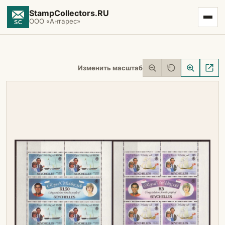
StampCollectors.RU
ООО «Антарес»
Изменить масштаб