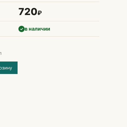
720
₽
в наличии
✓
л
рзину