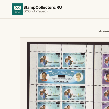
StampCollectors.RU
ООО «Антарес»
Измен