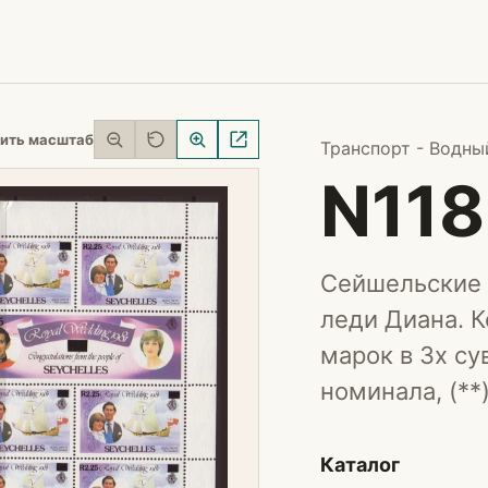
ить масштаб
Транспорт - Водны
N118
Сейшельские о
леди Диана. К
марок в 3х су
номинала, (**
Каталог