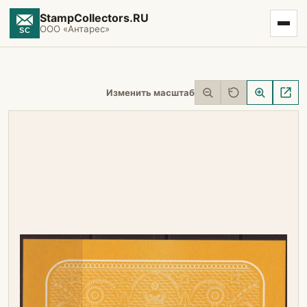
StampCollectors.RU
ООО «Антарес»
Изменить масштаб