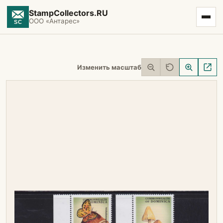
StampCollectors.RU
ООО «Антарес»
Изменить масштаб