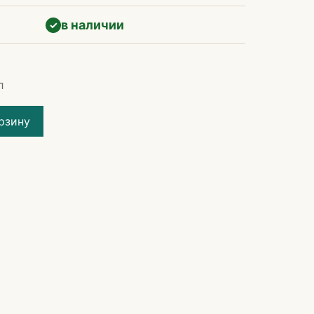
в наличии
✓
л
рзину