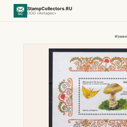
StampCollectors.RU
ООО «Антарес»
Измен