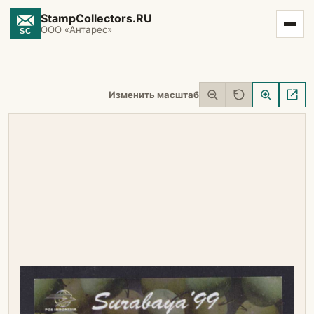
StampCollectors.RU
ООО «Антарес»
Изменить масштаб