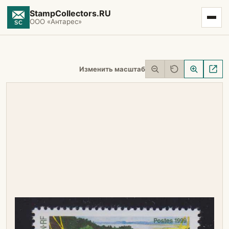
StampCollectors.RU
ООО «Антарес»
Изменить масштаб