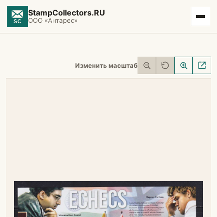
StampCollectors.RU
ООО «Антарес»
Изменить масштаб