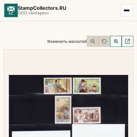
StampCollectors.RU
ООО «Антарес»
Изменить масштаб