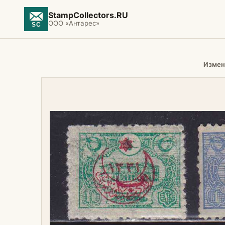
StampCollectors.RU
ООО «Антарес»
Измен