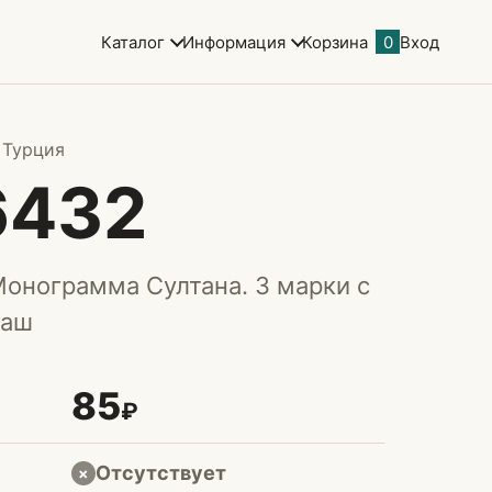
Каталог
Информация
Корзина
0
Вход
 Турция
6432
Монограмма Султана. 3 марки с
гаш
85
₽
Отсутствует
×