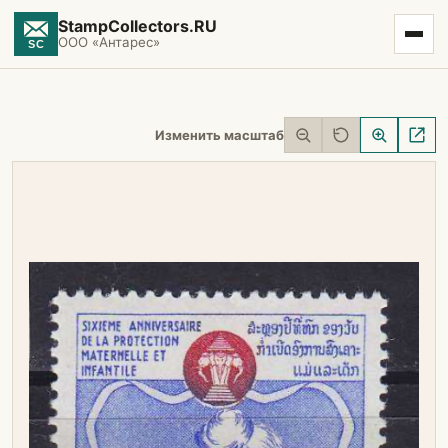
StampCollectors.RU
ООО «Антарес»
Изменить масштаб