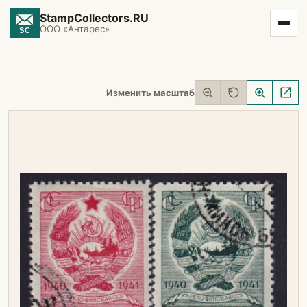
StampCollectors.RU
ООО «Антарес»
Изменить масштаб