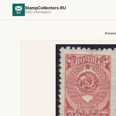
StampCollectors.RU
ООО «Антарес»
Измен