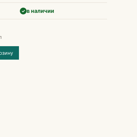
в наличии
✓
л
рзину