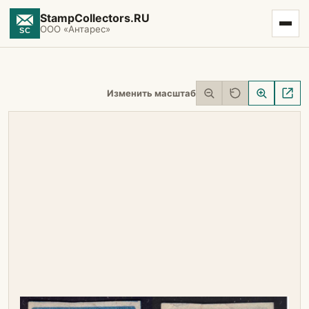
StampCollectors.RU
ООО «Антарес»
Изменить масштаб