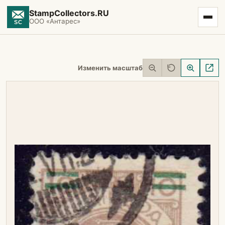
StampCollectors.RU
ООО «Антарес»
Изменить масштаб