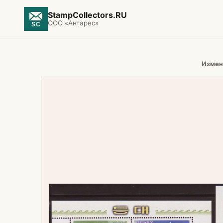
StampCollectors.RU
ООО «Антарес»
Измен