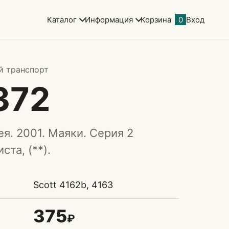
Каталог
Информация
Корзина
0
Вход
й транспорт
372
я. 2001. Маяки. Серия 2
та, (**).
Scott 4162b, 4163
375
₽