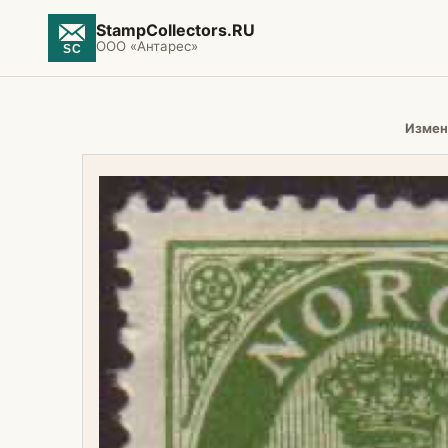
StampCollectors.RU
ООО «Антарес»
Измен