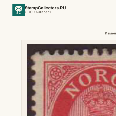
StampCollectors.RU
ООО «Антарес»
Измен