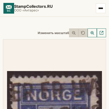
StampCollectors.RU
ООО «Антарес»
Изменить масштаб