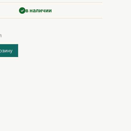
в наличии
✓
л
рзину