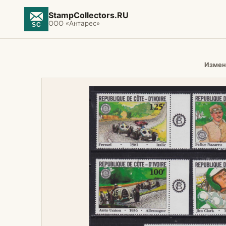
StampCollectors.RU
ООО «Антарес»
Измен