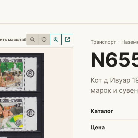
ить масштаб
Транспорт - Назем
N65
Кот д Ивуар 1
марок и сувен
Каталог
Цена