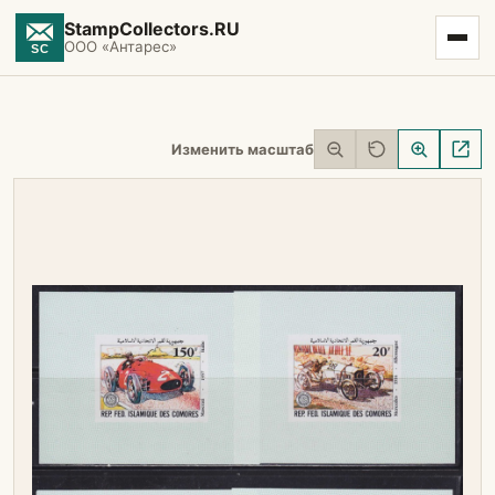
StampCollectors.RU
ООО «Антарес»
Изменить масштаб