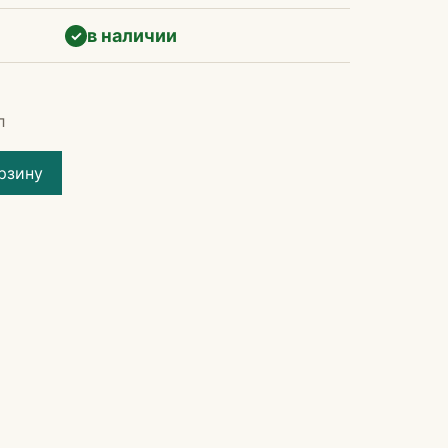
в наличии
✓
л
рзину