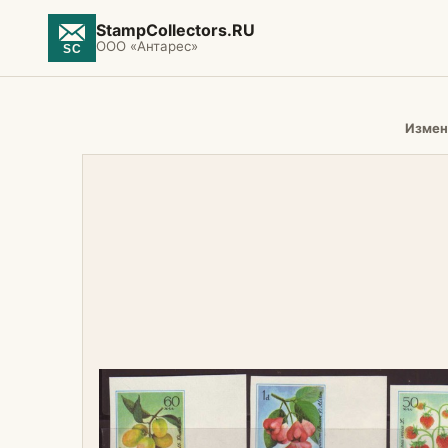
StampCollectors.RU
ООО «Антарес»
Измен