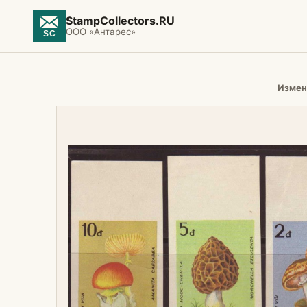
StampCollectors.RU
ООО «Антарес»
Измен