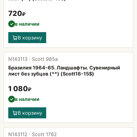
720
₽
в наличии
✓
В корзину
N143113 · Scott 985а
Бразилия 1964-65. Ландшафты. Сувенирный
лист без зубцов (**) (Scott16-15$)
1 080
₽
в наличии
✓
В корзину
N143112 · Scott 1782