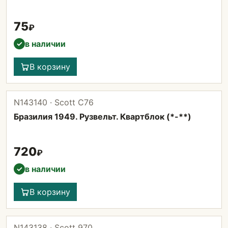
75
₽
в наличии
✓
В корзину
N143140 · Scott С76
Бразилия 1949. Рузвельт. Квартблок (*-**)
720
₽
в наличии
✓
В корзину
N143138 · Scott 970