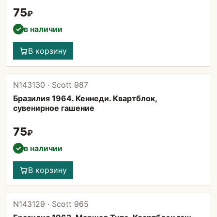
75
₽
в наличии
✓
В корзину
N143130 · Scott 987
Бразилия 1964. Кеннеди. Квартблок,
сувенирное гашение
75
₽
в наличии
✓
В корзину
N143129 · Scott 965