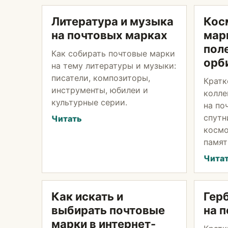
Литература и музыка
Кос
на почтовых марках
марк
пол
Как собирать почтовые марки
орб
на тему литературы и музыки:
писатели, композиторы,
Кратк
инструменты, юбилеи и
колле
культурные серии.
на по
спутн
Читать
космо
памят
Чита
Как искать и
Гер
выбирать почтовые
на 
марки в интернет-