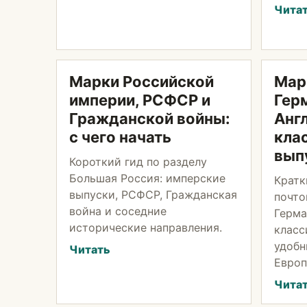
Чита
Марки Российской
Мар
империи, РСФСР и
Гер
Гражданской войны:
Англ
с чего начать
кла
вып
Короткий гид по разделу
Большая Россия: имперские
Кратк
выпуски, РСФСР, Гражданская
почто
война и соседние
Герма
исторические направления.
класс
удобн
Читать
Европ
Чита