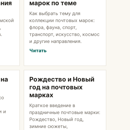
ания
марок по теме
Как выбрать тему для
емской
коллекции почтовых марок:
,
флора, фауна, спорт,
.
транспорт, искусство, космос
и другие направления.
Читать
 на
Рождество и Новый
год на почтовых
марках
со
Краткое введение в
и и
праздничные почтовые марки:
Рождество, Новый год,
зимние сюжеты,