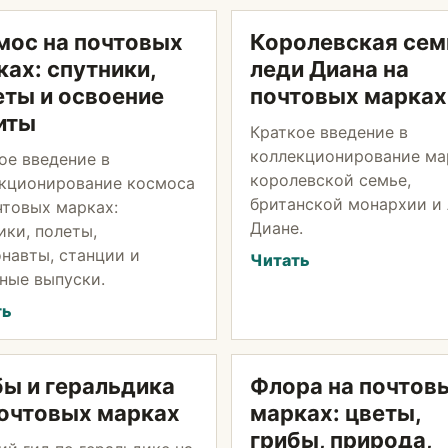
мос на почтовых
Королевская сем
ах: спутники,
леди Диана на
еты и освоение
почтовых марках
иты
Краткое введение в
коллекционирование ма
ое введение в
королевской семье,
кционирование космоса
британской монархии и
чтовых марках:
Диане.
ики, полеты,
навты, станции и
Читать
ные выпуски.
ть
бы и геральдика
Флора на почтов
почтовых марках
марках: цветы,
грибы, природа,