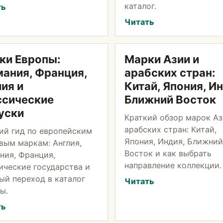
каталог.
ть
Читать
ки Европы:
Марки Азии и
мания, Франция,
арабских стран:
ия и
Китай, Япония, И
ссические
Ближний Восток
уски
Краткий обзор марок Аз
арабских стран: Китай,
ий гид по европейским
Япония, Индия, Ближний
вым маркам: Англия,
Восток и как выбрать
ния, Франция,
направление коллекции.
ические государства и
ый переход в каталог
Читать
ы.
ть