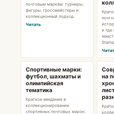
кол
почтовым маркам: турниры,
фигуры, гроссмейстеры и
Кратк
коллекционный подход.
почто
истор
Читать
и где
земст
Stamp
Чита
Спортивные марки:
Сов
футбол, шахматы и
на 
олимпийская
хро
тематика
лис
раз
Краткое введение в
коллекционирование
Кратк
спортивных почтовых марок:
колле