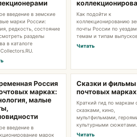
лекционерами
коллекциониров
ое введение в земские
Как подойти к
вые марки России:
коллекционированию з
ия, редкость, состояние
почты России по уездам
 смотреть разделы
темам и типам выпусков
ва в каталоге
Читать
Collectors.RU.
ть
ременная Россия
Сказки и фильмы
почтовых марках:
почтовых марках
нология, малые
Краткий гид по маркам 
ты,
сказками, кино,
новидности
мультфильмами, героям
культурными сюжетами.
ое введение в
Читать
кционирование марок