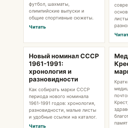
футбол, шахматы,
совре
олимпийские выпуски и
основ
общие спортивные сюжеты.
листы
разно
Читать
Чита
Новый номинал СССР
Мед
1961-1991:
Кре
хронология и
мар
разновидности
Кратк
медиц
Как собирать марки СССР
почто
периода нового номинала
Крест
1961-1991 годов: хронология,
здрав
разновидности, малые листы
благо
и удобные ссылки на каталог.
памят
Читать