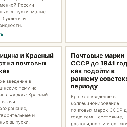
менной России:
ные выпуски, малые
, буклеты и
видности.
ть
ицина и Красный
Почтовые марки
ст на почтовых
СССР до 1941 год
ках
как подойти к
раннему советск
ое введение в
периоду
инскую тему на
вых марках: Красный
Краткое введение в
, врачи,
коллекционирование
оохранение,
почтовых марок СССР д
творительные и
года: темы, состояние,
ные выпуски.
разновидности и ссылки