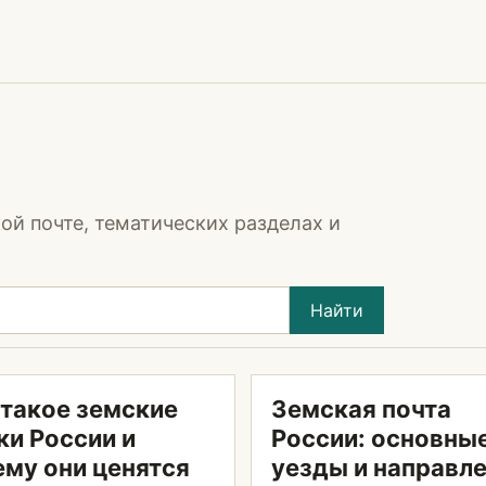
ой почте, тематических разделах и
Найти
 такое земские
Земская почта
ки России и
России: основны
ему они ценятся
уезды и направл