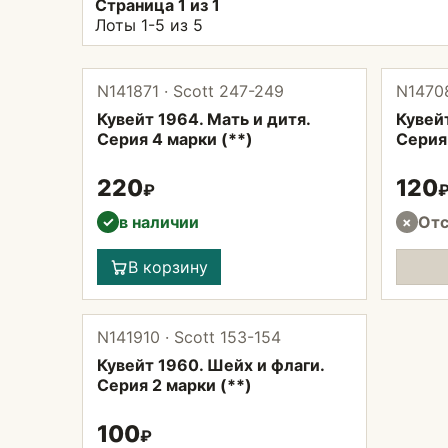
Страница 1 из 1
Лоты 1-5 из 5
N141871 · Scott 247-249
N14708
Кувейт 1964. Мать и дитя.
Кувей
Серия 4 марки (**)
Серия 
220
120
₽
в наличии
Отс
✓
×
В корзину
N141910 · Scott 153-154
Кувейт 1960. Шейх и флаги.
Серия 2 марки (**)
100
₽