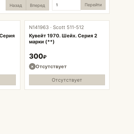
Страница
Перейти
Назад
Вперед
N141963 · Scott 511-512
 Серия
Кувейт 1970. Шейх. Серия 2
марки (**)
300
₽
Отсутствует
×
Отсутствует