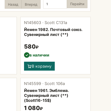
Страница
Перейти
Назад
Вперед
N145603 · Scott С131а
Йемен 1982. Почтовый союз.
Сувенирный лист (**)
580
₽
в наличии
✓
В корзину
N145599 · Scott 106а
Йемен 1961. Эмблема.
Сувенирный лист (**)
(Scott16-15$)
1 080
₽