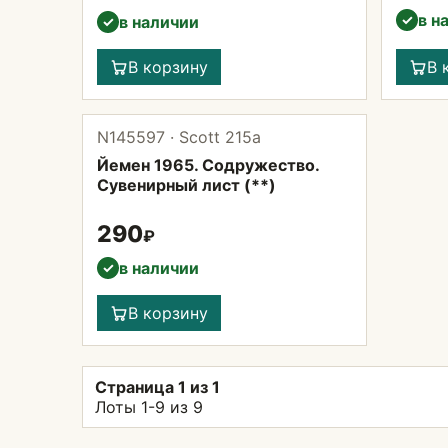
в н
✓
в наличии
✓
В корзину
В 
N145597 · Scott 215а
Йемен 1965. Содружество.
Сувенирный лист (**)
290
₽
в наличии
✓
В корзину
Страница 1 из 1
Лоты 1-9 из 9