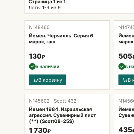
Страница 1 из 1
Лоты 1-9 из 9
N148460
N14745
Йемен. Черчилль. Серия 6
Йемен
марок, гаш
марок 
130
505
₽
в наличии
в н
✓
✓
В корзину
В 
N145602 · Scott 432
N14560
Йемен 1984. Израильская
Йемен
агрессия. Сувенирный лист
Сувен
(**) (Scott08-25$)
435
1 730
₽