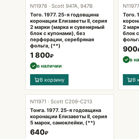
N11978 · Scott 947A, 947B
N11977
Того. 1977. 25-я годовщина
Того. 
коронации Елизаветы II, серия
корона
2 марки (марка и сувенирный
2 мар
блок с купонами), без
блок с
перфорации, серебряная
фольга
фольга, (**)
900
1 800
₽
в н
✓
в наличии
✓
В корзину
В 
N11971 · Scott C209-C213
Тонга. 1977. 25-я годовщина
коронации Елизаветы II, серия
5 марок, самоклейки, (**)
640
₽