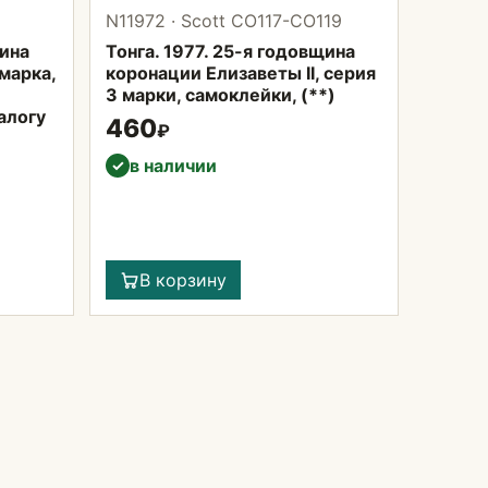
N11972 · Scott CO117-CO119
щина
Тонга. 1977. 25-я годовщина
 марка,
коронации Елизаветы II, серия
3 марки, самоклейки, (**)
алогу
460
₽
в наличии
✓
В корзину