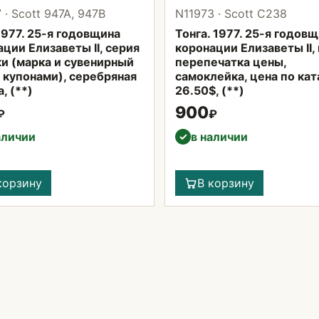
 · Scott 947A, 947B
N11973 · Scott С238
1977. 25-я годовщина
Тонга. 1977. 25-я годов
ции Елизаветы II, серия
коронации Елизаветы II,
ки (марка и сувенирный
перепечатка цены,
 купонами), серебряная
самоклейка, цена по кат
, (**)
26.50$, (**)
900
₽
₽
аличии
в наличии
✓
корзину
В корзину