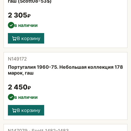
гаш (Scott08-53$)
2 305
₽
в наличии
✓
В корзину
N149172
Португалия 1960-75. Небольшая коллекция 178
марок, гаш
2 450
₽
в наличии
✓
В корзину
N147079 · Scott 1482-1483