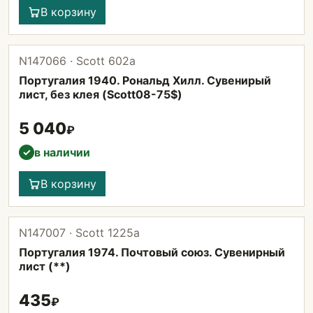
В корзину
N147066 · Scott 602а
Португалия 1940. Рональд Хилл. Сувенирый
лист, без клея (Scott08-75$)
5 040
₽
в наличии
✓
В корзину
N147007 · Scott 1225а
Португалия 1974. Почтовый союз. Сувенирный
лист (**)
435
₽