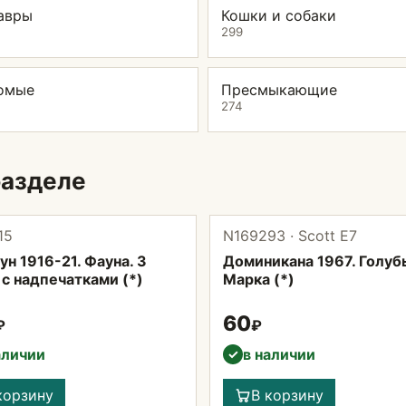
авры
Кошки и собаки
299
омые
Пресмыкающие
274
разделе
15
N169293 · Scott Е7
н 1916-21. Фауна. 3
Доминикана 1967. Голубь
с надпечатками (*)
Марка (*)
60
₽
₽
аличии
в наличии
✓
корзину
В корзину