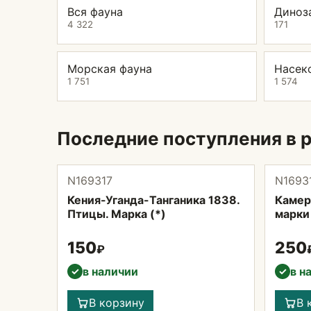
Вся фауна
Диноз
4 322
171
Морская фауна
Насек
1 751
1 574
Последние поступления в 
N169317
N1693
Кения-Уганда-Танганика 1838.
Камеру
Птицы. Марка (*)
марки 
150
250
₽
в наличии
в н
✓
✓
В корзину
В 