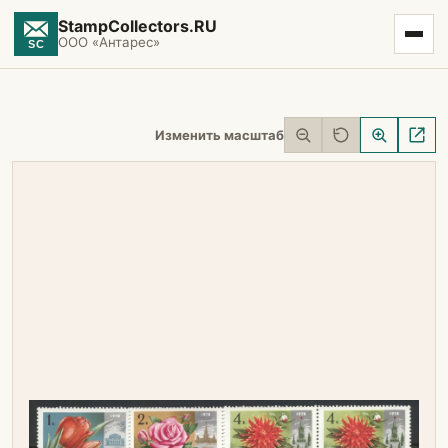
StampCollectors.RU
ООО «Антарес»
Изменить масштаб