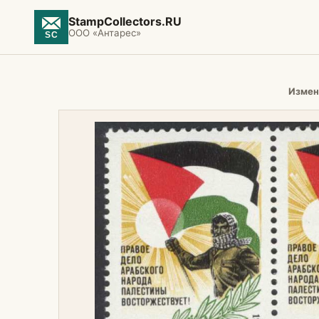
StampCollectors.RU
ООО «Антарес»
Измен