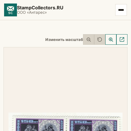
StampCollectors.RU
ООО «Антарес»
Изменить масштаб