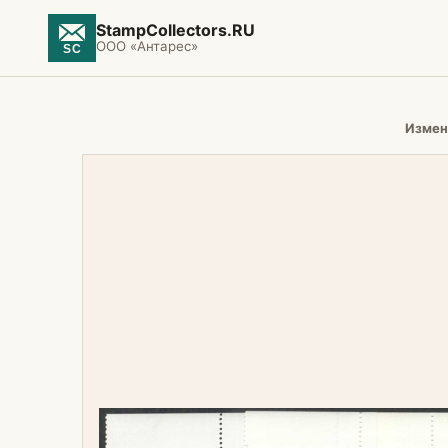
StampCollectors.RU
ООО «Антарес»
Измен