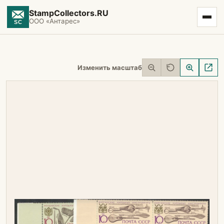
StampCollectors.RU
ООО «Антарес»
Изменить масштаб