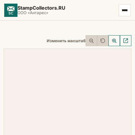
StampCollectors.RU
ООО «Антарес»
Изменить масштаб