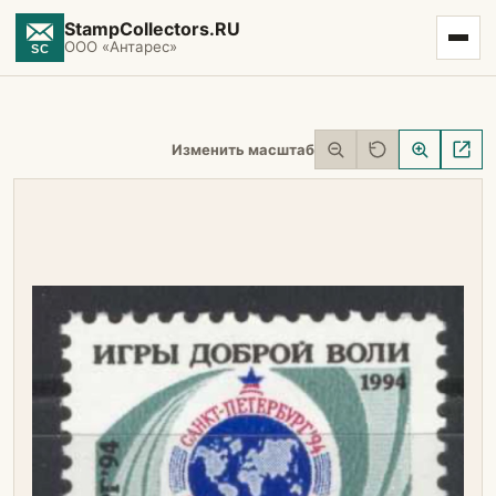
StampCollectors.RU
ООО «Антарес»
Изменить масштаб