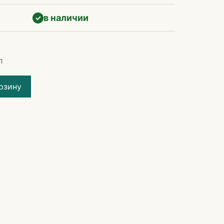
в наличии
✓
л
рзину