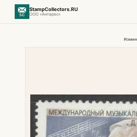
StampCollectors.RU
ООО «Антарес»
Измен