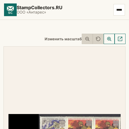
StampCollectors.RU
ООО «Антарес»
Изменить масштаб