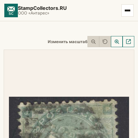
StampCollectors.RU
ООО «Антарес»
Изменить масштаб