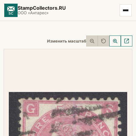
StampCollectors.RU
ООО «Антарес»
Изменить масштаб