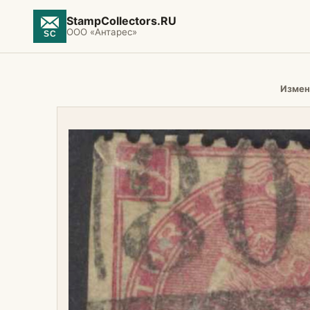
StampCollectors.RU
ООО «Антарес»
Измен