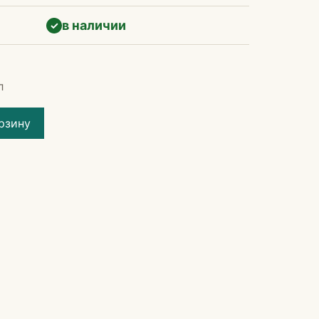
в наличии
✓
л
рзину