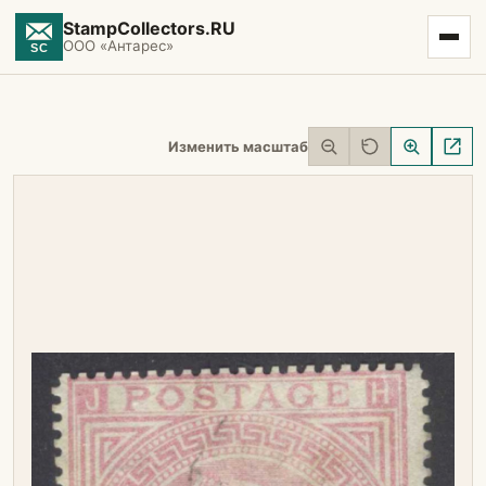
StampCollectors.RU
ООО «Антарес»
Изменить масштаб