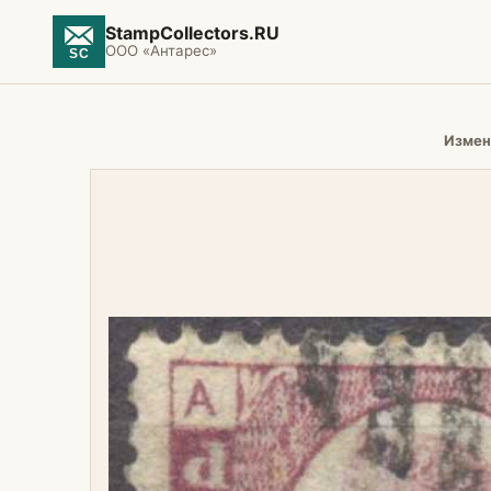
StampCollectors.RU
ООО «Антарес»
Измен