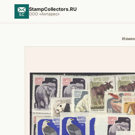
StampCollectors.RU
ООО «Антарес»
Измен