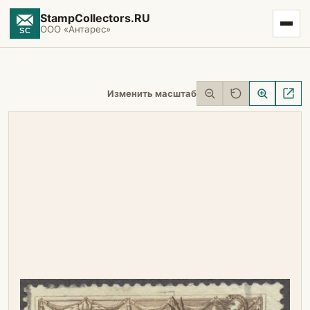
StampCollectors.RU
ООО «Антарес»
Изменить масштаб