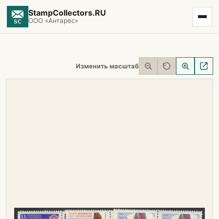
StampCollectors.RU
ООО «Антарес»
Изменить масштаб