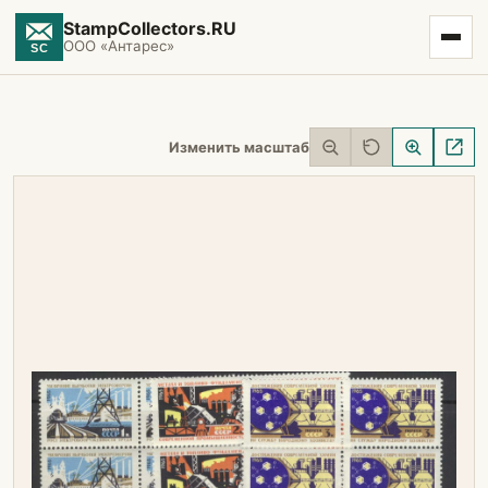
StampCollectors.RU
ООО «Антарес»
Изменить масштаб